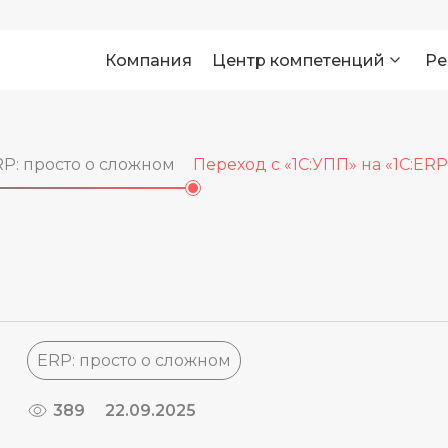
Компания
Центр компетенций
Ре
P: просто о сложном
Переход с «1С:УПП» на «1С:ERP
ERP: просто о сложном
389
22.09.2025