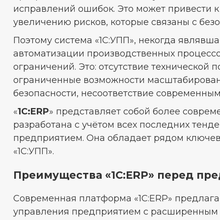
исправлений ошибок. Это может привести 
увеличению рисков, которые связаны с без
Поэтому система «1С:УПП», некогда являв
автоматизации производственных процессов
ограничений. Это: отсутствие технической
ограниченные возможности масштабирован
безопасности, несоответствие современным
«
1С:ERP
» представляет собой более соврем
разработана с учётом всех последних тенд
предприятием. Она обладает рядом ключе
«1С:УПП».
Преимущества «1С:ERP» перед пр
Современная платформа «1С:ERP» предлага
управления предприятием с расширенным