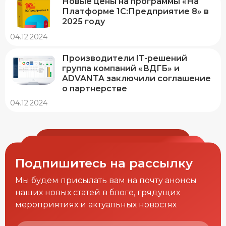
Новые цены на программы «На
Платформе 1С:Предприятие 8» в
2025 году
04.12.2024
Производители IT-решений
группа компаний «ВДГБ» и
ADVANTA заключили соглашение
о партнерстве
04.12.2024
Подпишитесь на рассылку
Мы будем присылать вам на почту анонсы
наших новых статей в блоге, грядущих
мероприятиях и актуальных новостях