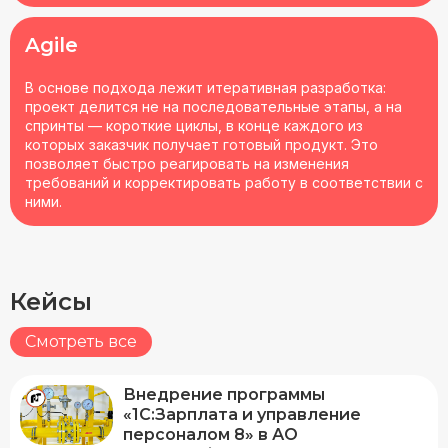
Agile
В основе подхода лежит итеративная разработка:
проект делится не на последовательные этапы, а на
спринты — короткие циклы, в конце каждого из
которых заказчик получает готовый продукт. Это
позволяет быстро реагировать на изменения
требований и корректировать работу в соответствии с
ними.
Кейсы
Смотреть все
Внедрение программы
«1С:Зарплата и управление
персоналом 8» в АО